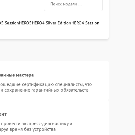
5 Session
HERO5
HERO4 Silver Edition
HERO4 Session
ванные мастера
рошедшие сертификацию специалисты, что
 и сохранение гарантийных обязательств
онт
провести экспресс-диагностику и
руя время без устройства