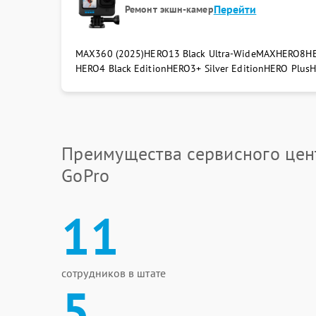
Перейти
Ремонт экшн-камер
MAX360 (2025)
HERO13 Black Ultra‑Wide
MAX
HERO8
HE
HERO4 Black Edition
HERO3+ Silver Edition
HERO Plus
H
Преимущества сервисного цен
GoPro
11
сотрудников в штате
5