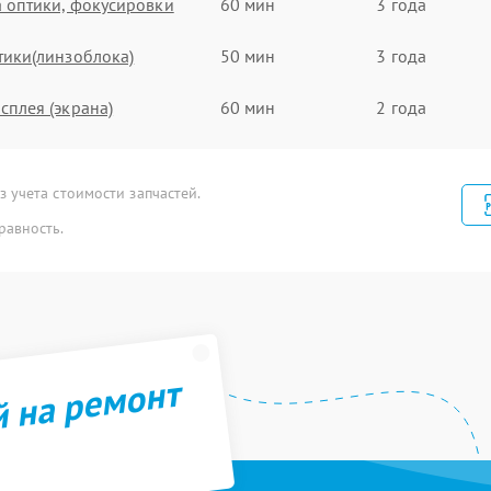
 оптики, фокусировки
60 мин
3 года
тики(линзоблока)
50 мин
3 года
сплея (экрана)
60 мин
2 года
икрофона
40 мин
2 года
 учета стоимости запчастей.
амена
40 мин
3 года
равность.
мника(картридера) sd
птики
50 мин
1 год
дуля Wi-Fi
50 мин
3 года
й на ремонт
мена датчика
50 мин
2 года
уры
 (Обновление ПО)
50 мин
2 года