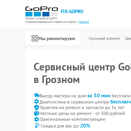
FIX-GOPRO
Ремонт устройств GoPro
Специализированный cервисный центр г.
Грозный
Мы ремонтируем
Срочный ремонт
Це
Сервисный центр Go
в Грозном
Ремонт квадрокоптеров GoPro
за 30 мин
Выезд мастера на дом
бесплатн
бесплат
Диагностика в сервисном центре
Гарантия на ремонт и запчасти до 3х лет
Честные цены на ремонт - от 300 рублей
Оригинальные комплектующие
20%
Скидка для вас до