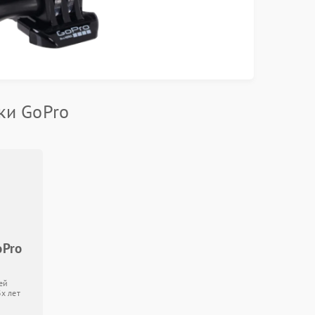
ки GoPro
oPro
ей
3х лет