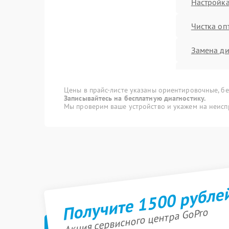
Настройка
Чистка оп
Замена ди
Замена м
Цены в прайс-листе указаны ориентировочные, без
Ремонт/з
Записывайтесь на бесплатную диагностику.
Мы проверим ваше устройство и укажем на неисп
картоприе
Замена о
Замена мо
Получите 1500 рубле
Ремонт/за
температ
Акция сервисного центра GoPro
Прошивка